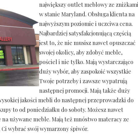
największy outlet meblowy ze zniżkam
w stanie Maryland. Obsługa klienta na
najwyższym poziomie i uczciwa cena.
Najbardziej satysfakcjonującą częścią
jest to, że nie musisz nawet opuszczać
swojej okolicy, aby zdobyć meble,
pościel i nie tylko. Mają wystarczająco
duży wybór, aby zaspokoić wszystkie
Twoje potrzeby i zawsze wypatrują
następnej promocji. Mają także duży
ysokiej jakości mebli do następnej przeprowadzki do
akupy to od poniedziałku do soboty. Możesz nawet
je na używane meble. Mają też mnóstwo materacy ze
 Ci wybrać swój wymarzony śpiwór.