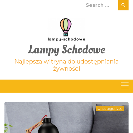
Skip
Search
to
for:
content
Lampy Schodowe
Najlepsza witryna do udostępniania
żywności
Uncategorized