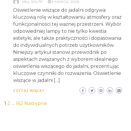
MILL SHUTE
9 MARCA, 2026
Oświetlenie wiszące do jadalni odgrywa
kluczową rolę w kształtowaniu atmosfery oraz
funkcjonalności tej ważnej przestrzeni. Wybór
odpowiedniej lampy to nie tylko kwestia
estetyki, ale także praktyczności i dopasowania
do indywidualnych potrzeb użytkowników.
Niniejszy artykuł stanowi przewodnik po
aspektach związanych z wyborem idealnego
oświetlenia wiszącego do jadalni, prezentując
kluczowe czynniki do rozważenia. Oświetlenie
wiszące w jadalni […]
CZYTAJ WIĘCEJ
Stronicowanie
1
2
…
162
Następne
wpisów