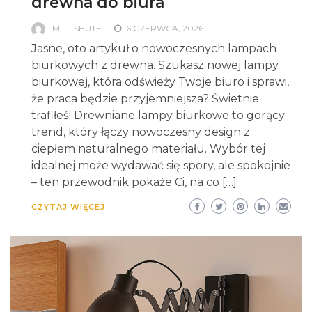
drewna do biura
MILL SHUTE
16 CZERWCA, 2026
Jasne, oto artykuł o nowoczesnych lampach
biurkowych z drewna. Szukasz nowej lampy
biurkowej, która odświeży Twoje biuro i sprawi,
że praca będzie przyjemniejsza? Świetnie
trafiłeś! Drewniane lampy biurkowe to gorący
trend, który łączy nowoczesny design z
ciepłem naturalnego materiału. Wybór tej
idealnej może wydawać się spory, ale spokojnie
– ten przewodnik pokaże Ci, na co […]
CZYTAJ WIĘCEJ