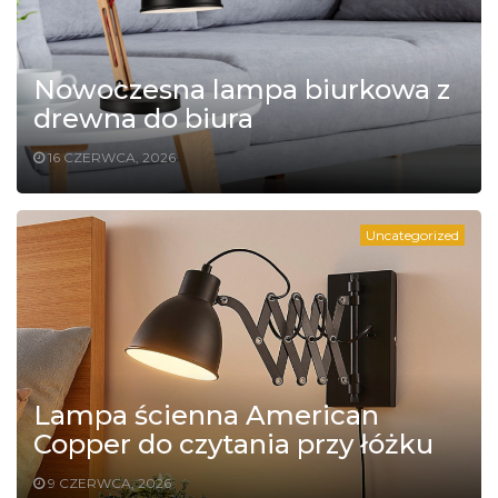
Nowoczesna lampa biurkowa z
drewna do biura
16 CZERWCA, 2026
Uncategorized
Lampa ścienna American
Copper do czytania przy łóżku
9 CZERWCA, 2026