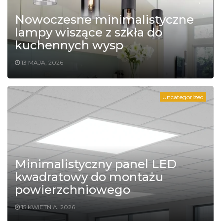
Nowoczesne minimalistyczne
lampy wiszące z szkła do
kuchennych wysp
13 MAJA, 2026
Uncategorized
Minimalistyczny panel LED
kwadratowy do montażu
powierzchniowego
15 KWIETNIA, 2026