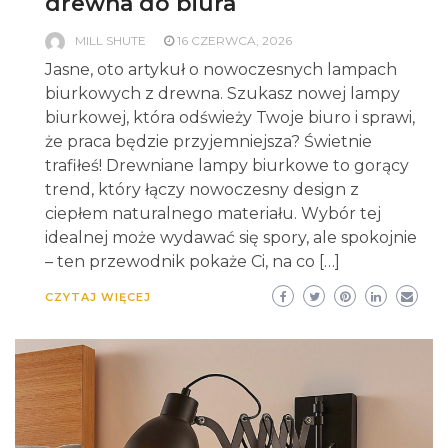
drewna do biura
MILL SHUTE
16 CZERWCA, 2026
Jasne, oto artykuł o nowoczesnych lampach
biurkowych z drewna. Szukasz nowej lampy
biurkowej, która odświeży Twoje biuro i sprawi,
że praca będzie przyjemniejsza? Świetnie
trafiłeś! Drewniane lampy biurkowe to gorący
trend, który łączy nowoczesny design z
ciepłem naturalnego materiału. Wybór tej
idealnej może wydawać się spory, ale spokojnie
– ten przewodnik pokaże Ci, na co […]
CZYTAJ WIĘCEJ