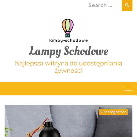
Skip
Search
to
for:
content
Lampy Schodowe
Najlepsza witryna do udostępniania
żywności
Uncategorized