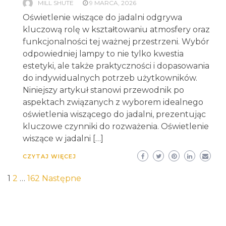
MILL SHUTE
9 MARCA, 2026
Oświetlenie wiszące do jadalni odgrywa
kluczową rolę w kształtowaniu atmosfery oraz
funkcjonalności tej ważnej przestrzeni. Wybór
odpowiedniej lampy to nie tylko kwestia
estetyki, ale także praktyczności i dopasowania
do indywidualnych potrzeb użytkowników.
Niniejszy artykuł stanowi przewodnik po
aspektach związanych z wyborem idealnego
oświetlenia wiszącego do jadalni, prezentując
kluczowe czynniki do rozważenia. Oświetlenie
wiszące w jadalni […]
CZYTAJ WIĘCEJ
Stronicowanie
1
2
…
162
Następne
wpisów