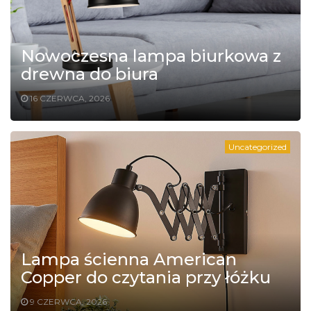
Nowoczesna lampa biurkowa z
drewna do biura
16 CZERWCA, 2026
Uncategorized
Lampa ścienna American
Copper do czytania przy łóżku
9 CZERWCA, 2026