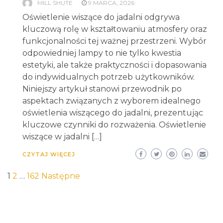
MILL SHUTE
9 MARCA, 2026
Oświetlenie wiszące do jadalni odgrywa
kluczową rolę w kształtowaniu atmosfery oraz
funkcjonalności tej ważnej przestrzeni. Wybór
odpowiedniej lampy to nie tylko kwestia
estetyki, ale także praktyczności i dopasowania
do indywidualnych potrzeb użytkowników.
Niniejszy artykuł stanowi przewodnik po
aspektach związanych z wyborem idealnego
oświetlenia wiszącego do jadalni, prezentując
kluczowe czynniki do rozważenia. Oświetlenie
wiszące w jadalni […]
CZYTAJ WIĘCEJ
Stronicowanie
1
2
…
162
Następne
wpisów