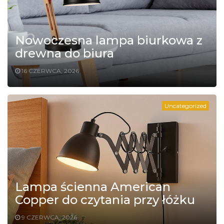
Nowoczesna lampa biurkowa z
drewna do biura
16 CZERWCA, 2026
Uncategorized
Lampa ścienna American
Copper do czytania przy łóżku
9 CZERWCA, 2026