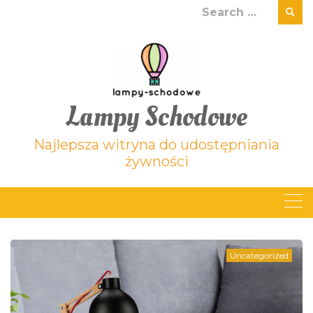
Skip
Search
to
for:
content
Lampy Schodowe
Najlepsza witryna do udostępniania
żywności
Uncategorized