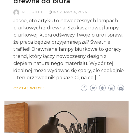
drewna do biura
MILL SHUTE
16 CZERWCA, 2026
Jasne, oto artykuł o nowoczesnych lampach
biurkowych z drewna. Szukasz nowej lampy
biurkowej, która odświeży Twoje biuro i sprawi,
że praca będzie przyjemniejsza? Świetnie
trafiłeś! Drewniane lampy biurkowe to gorący
trend, który łączy nowoczesny design z
ciepłem naturalnego materiału. Wybór tej
idealnej może wydawać się spory, ale spokojnie
– ten przewodnik pokaże Ci, na co […]
CZYTAJ WIĘCEJ