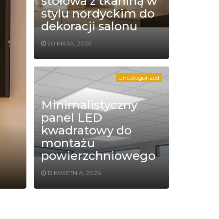
stołowa z tkaniną w
stylu nordyckim do
dekoracji salonu
20 MAJA, 2026
Uncategorized
Minimalistyczny
panel LED
kwadratowy do
montażu
powierzchniowego
15 KWIETNIA, 2026