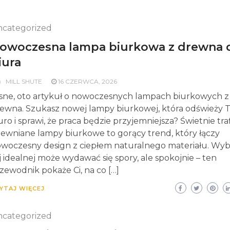
categorized
owoczesna lampa biurkowa z drewna 
iura
MILL SHUTE
16 CZERWCA, 2026
sne, oto artykuł o nowoczesnych lampach biurkowych z
ewna. Szukasz nowej lampy biurkowej, która odświeży 
uro i sprawi, że praca będzie przyjemniejsza? Świetnie traf
ewniane lampy biurkowe to gorący trend, który łączy
woczesny design z ciepłem naturalnego materiału. Wy
j idealnej może wydawać się spory, ale spokojnie – ten
zewodnik pokaże Ci, na co […]
YTAJ WIĘCEJ
categorized