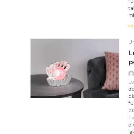
fu
ta
mi
CZ
Un
L
p
Lu
do
bl
fu
pr
na
el
ja