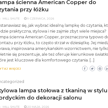
ampa ścienna American Copper do
zytania przy łóżku
MILL SHUTE
9 CZERWCA, 2026
stanawiasz się, jak wybrać idealną lampkę do czytania, k
dzie praktyczna, stylowa i nie zajmie zbyt wiele miejsca?
mpa ścienna American Copper, przeznaczona typowo d
ntażu przy łóżku, to często strzał w dziesiątkę. Jej mied
rawa, inspirowana amerykańskim wzornictwem, nie tylk
ietnie się prezentuje, ale też oferuje kierunkowe światło
óre jest kluczowe dla komfortowego czytania. […]
YTAJ WIĘCEJ
categorized
tylowa lampa stołowa z tkaniną w stylu
ordyckim do dekoracji salonu
MILL SHUTE
20 MAJA, 2026