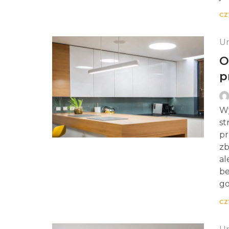
CZ
Un
O
p
Wy
st
pr
zb
al
be
go
CZ