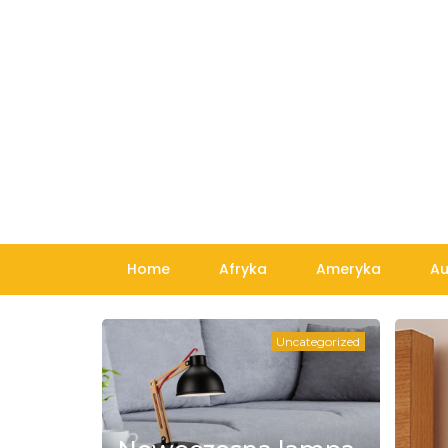
Skip
to
content
Home
Afryka
Ameryka
Au
Uncategorized