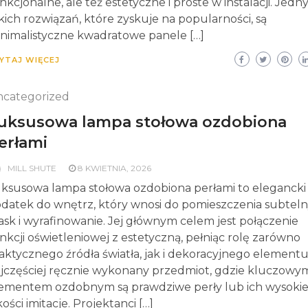
nkcjonalne, ale też estetyczne i proste w instalacji. Jedn
kich rozwiązań, które zyskuje na popularności, są
nimalistyczne kwadratowe panele […]
YTAJ WIĘCEJ
categorized
uksusowa lampa stołowa ozdobiona
erłami
MILL SHUTE
8 KWIETNIA, 2026
ksusowa lampa stołowa ozdobiona perłami to elegancki
datek do wnętrz, który wnosi do pomieszczenia subtel
ask i wyrafinowanie. Jej głównym celem jest połączenie
nkcji oświetleniowej z estetyczną, pełniąc rolę zarówno
aktycznego źródła światła, jak i dekoracyjnego elementu
jczęściej ręcznie wykonany przedmiot, gdzie kluczowy
ementem ozdobnym są prawdziwe perły lub ich wysokie
kości imitacje. Projektanci […]