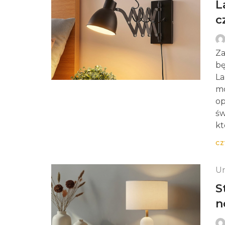
L
c
Za
bę
La
mo
op
św
kt
CZ
Un
S
n