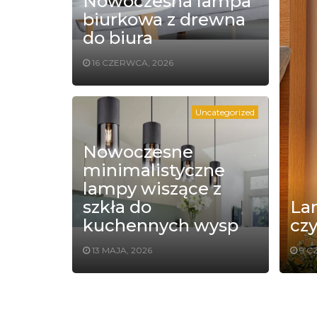
Nowoczesna lampa
biurkowa z drewna
do biura
16 CZERWCA, 2026
Uncategorized
Nowoczesne
minimalistyczne
lampy wiszące z
szkła do
La
kuchennych wysp
czy
13 MAJA, 2026
9 C