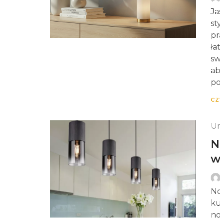
Ja
st
pr
ła
sw
ab
po
CZ
Un
N
w
No
ku
no