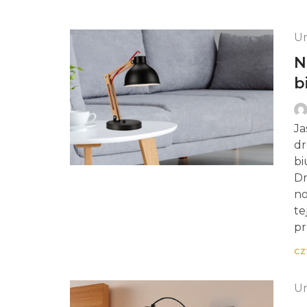
Un
N
b
Ja
dr
bi
Dr
no
te
pr
CZ
Un