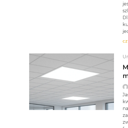
je
sz
Dl
ku
je
CZ
Un
M
m
Ja
kw
na
za
zw