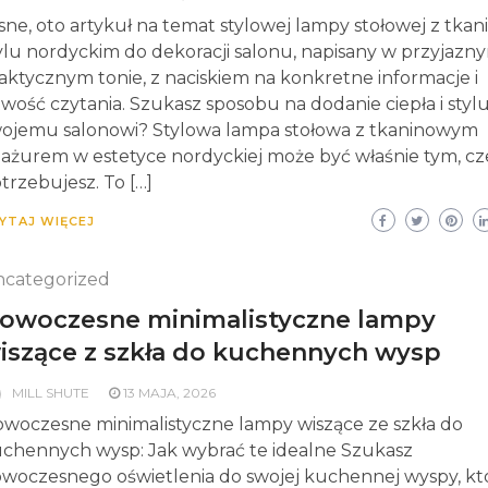
sne, oto artykuł na temat stylowej lampy stołowej z tkan
ylu nordyckim do dekoracji salonu, napisany w przyjazny
aktycznym tonie, z naciskiem na konkretne informacje i
twość czytania. Szukasz sposobu na dodanie ciepła i styl
ojemu salonowi? Stylowa lampa stołowa z tkaninowym
ażurem w estetyce nordyckiej może być właśnie tym, c
trzebujesz. To […]
YTAJ WIĘCEJ
categorized
owoczesne minimalistyczne lampy
iszące z szkła do kuchennych wysp
MILL SHUTE
13 MAJA, 2026
woczesne minimalistyczne lampy wiszące ze szkła do
chennych wysp: Jak wybrać te idealne Szukasz
woczesnego oświetlenia do swojej kuchennej wyspy, kt