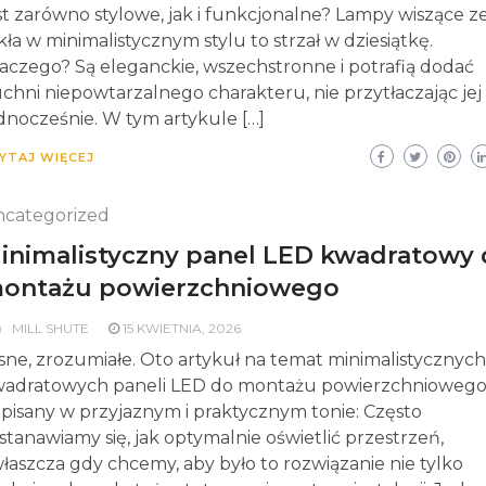
st zarówno stylowe, jak i funkcjonalne? Lampy wiszące z
kła w minimalistycznym stylu to strzał w dziesiątkę.
aczego? Są eleganckie, wszechstronne i potrafią dodać
chni niepowtarzalnego charakteru, nie przytłaczając jej
dnocześnie. W tym artykule […]
YTAJ WIĘCEJ
categorized
inimalistyczny panel LED kwadratowy
ontażu powierzchniowego
MILL SHUTE
15 KWIETNIA, 2026
sne, zrozumiałe. Oto artykuł na temat minimalistycznych
adratowych paneli LED do montażu powierzchniowego
pisany w przyjaznym i praktycznym tonie: Często
stanawiamy się, jak optymalnie oświetlić przestrzeń,
łaszcza gdy chcemy, aby było to rozwiązanie nie tylko