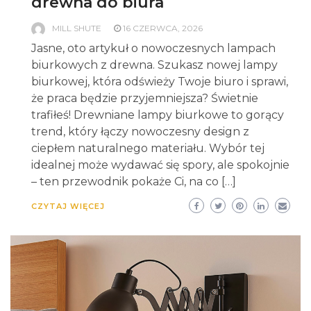
drewna do biura
MILL SHUTE
16 CZERWCA, 2026
Jasne, oto artykuł o nowoczesnych lampach
biurkowych z drewna. Szukasz nowej lampy
biurkowej, która odświeży Twoje biuro i sprawi,
że praca będzie przyjemniejsza? Świetnie
trafiłeś! Drewniane lampy biurkowe to gorący
trend, który łączy nowoczesny design z
ciepłem naturalnego materiału. Wybór tej
idealnej może wydawać się spory, ale spokojnie
– ten przewodnik pokaże Ci, na co […]
CZYTAJ WIĘCEJ