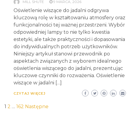
MILL SHUTE
9 MARCA, 2026
Oświetlenie wiszące do jadalni odgrywa
kluczową rolę w kształtowaniu atmosfery oraz
funkcjonalności tej ważnej przestrzeni. Wybór
odpowiedniej lampy to nie tylko kwestia
estetyki, ale także praktyczności i dopasowania
do indywidualnych potrzeb użytkowników.
Niniejszy artykuł stanowi przewodnik po
aspektach związanych z wyborem idealnego
oświetlenia wiszącego do jadalni, prezentując
kluczowe czynniki do rozważenia. Oświetlenie
wiszące w jadalni […]
CZYTAJ WIĘCEJ
Stronicowanie
1
2
…
162
Następne
wpisów