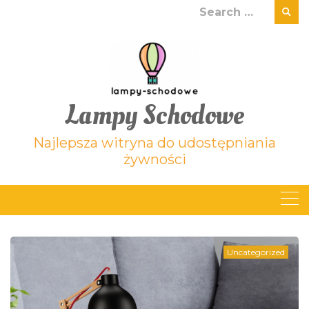
Skip
Search
to
for:
content
Lampy Schodowe
Najlepsza witryna do udostępniania
żywności
Uncategorized