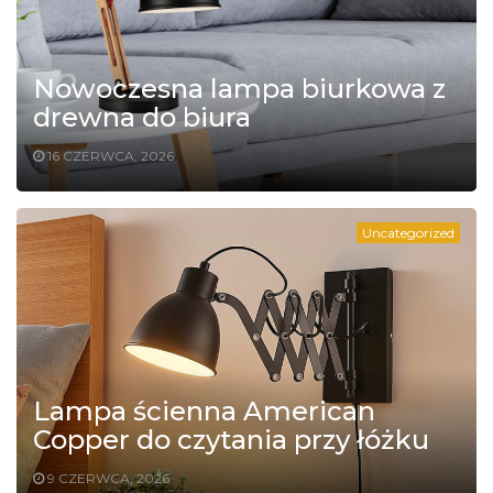
Nowoczesna lampa biurkowa z
drewna do biura
16 CZERWCA, 2026
Uncategorized
Lampa ścienna American
Copper do czytania przy łóżku
9 CZERWCA, 2026