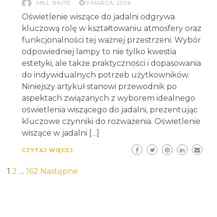
MILL SHUTE
9 MARCA, 2026
Oświetlenie wiszące do jadalni odgrywa
kluczową rolę w kształtowaniu atmosfery oraz
funkcjonalności tej ważnej przestrzeni. Wybór
odpowiedniej lampy to nie tylko kwestia
estetyki, ale także praktyczności i dopasowania
do indywidualnych potrzeb użytkowników.
Niniejszy artykuł stanowi przewodnik po
aspektach związanych z wyborem idealnego
oświetlenia wiszącego do jadalni, prezentując
kluczowe czynniki do rozważenia. Oświetlenie
wiszące w jadalni […]
CZYTAJ WIĘCEJ
Stronicowanie
1
2
…
162
Następne
wpisów