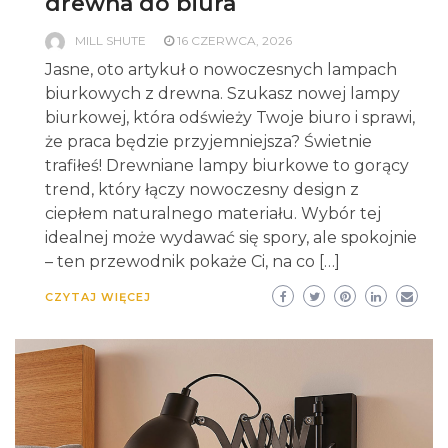
drewna do biura
MILL SHUTE
16 CZERWCA, 2026
Jasne, oto artykuł o nowoczesnych lampach
biurkowych z drewna. Szukasz nowej lampy
biurkowej, która odświeży Twoje biuro i sprawi,
że praca będzie przyjemniejsza? Świetnie
trafiłeś! Drewniane lampy biurkowe to gorący
trend, który łączy nowoczesny design z
ciepłem naturalnego materiału. Wybór tej
idealnej może wydawać się spory, ale spokojnie
– ten przewodnik pokaże Ci, na co […]
CZYTAJ WIĘCEJ