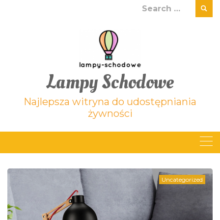
Skip
Search
to
for:
content
Lampy Schodowe
Najlepsza witryna do udostępniania
żywności
Uncategorized