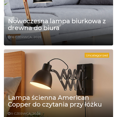
Nowoczesna lampa biurkowa z
drewna do biura
16 CZERWCA, 2026
Uncategorized
Lampa ścienna American
Copper do czytania przy łóżku
9 CZERWCA, 2026