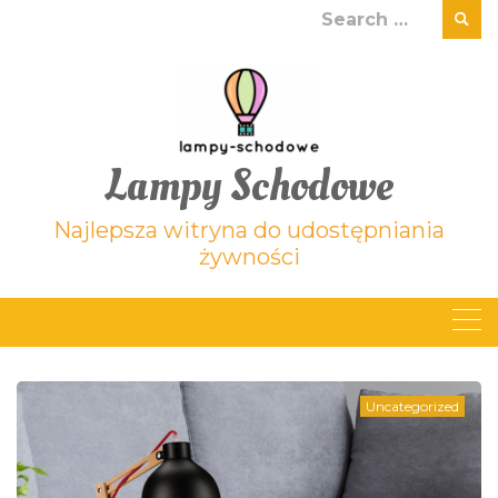
Skip
Search
to
for:
content
Lampy Schodowe
Najlepsza witryna do udostępniania
żywności
Uncategorized