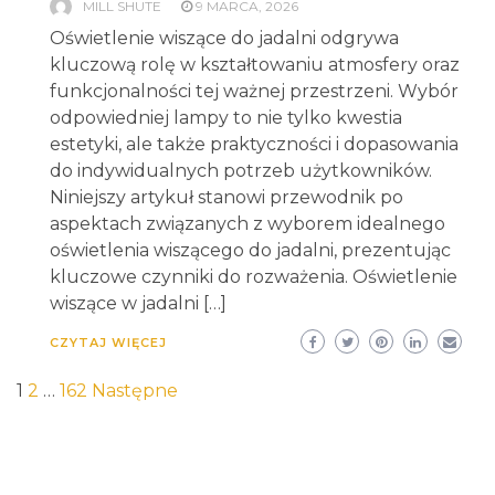
MILL SHUTE
9 MARCA, 2026
Oświetlenie wiszące do jadalni odgrywa
kluczową rolę w kształtowaniu atmosfery oraz
funkcjonalności tej ważnej przestrzeni. Wybór
odpowiedniej lampy to nie tylko kwestia
estetyki, ale także praktyczności i dopasowania
do indywidualnych potrzeb użytkowników.
Niniejszy artykuł stanowi przewodnik po
aspektach związanych z wyborem idealnego
oświetlenia wiszącego do jadalni, prezentując
kluczowe czynniki do rozważenia. Oświetlenie
wiszące w jadalni […]
CZYTAJ WIĘCEJ
Stronicowanie
1
2
…
162
Następne
wpisów