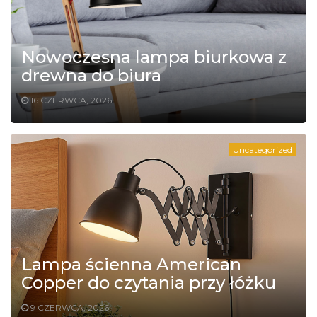
Nowoczesna lampa biurkowa z
drewna do biura
16 CZERWCA, 2026
Uncategorized
Lampa ścienna American
Copper do czytania przy łóżku
9 CZERWCA, 2026