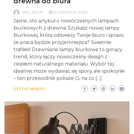
drewna do biura
MILL SHUTE
16 CZERWCA, 2026
Jasne, oto artykuł o nowoczesnych lampach
biurkowych z drewna. Szukasz nowej lampy
biurkowej, która odświeży Twoje biuro i sprawi,
że praca będzie przyjemniejsza? Świetnie
trafiłeś! Drewniane lampy biurkowe to gorący
trend, który łączy nowoczesny design z
ciepłem naturalnego materiału. Wybór tej
idealnej może wydawać się spory, ale spokojnie
– ten przewodnik pokaże Ci, na co […]
CZYTAJ WIĘCEJ