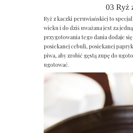
03 Ryż 
Ryż z kaczki peruwiańskiej to specj
wieku i do dziś uważana jest za jed
przygotowania tego dania dodaje się
posiekanej cebuli, posiekanej papry
piwa, aby zrobić gęstą zupę do ugoto
ugotować.