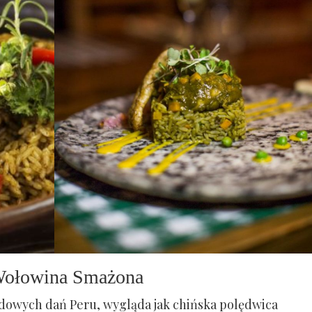
Wołowina Smażona
dowych dań Peru, wygląda jak chińska polędwica