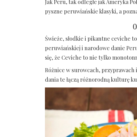
Jak Peru, tak odległe jak Ameryka P
pyszne peruwiańskie klasyki, a pozn
0
Świeże, słodkie i pikantne ceviche t
peruwiańskiej i narodowe danie Peru
się, że Ceviche to nie tylko monoton
Różnice w surowcach, przyprawach i 
dania te łączą różnorodną kulturę ku