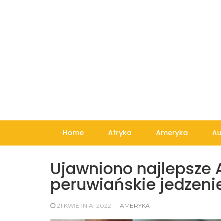
Skip
to
content
Home
Afryka
Ameryka
Au
Ujawniono najlepsze
peruwiańskie jedzeni
21 KWIETNIA, 2022
AMERYKA