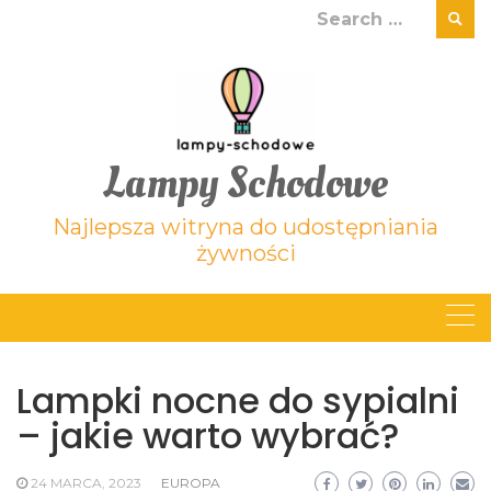
Skip
Search
to
for:
content
Lampy Schodowe
Najlepsza witryna do udostępniania
żywności
Lampki nocne do sypialni
– jakie warto wybrać?
24 MARCA, 2023
EUROPA