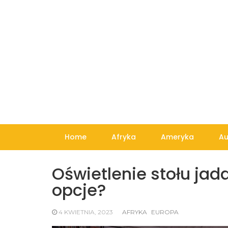
Skip
to
content
Home
Afryka
Ameryka
Au
Oświetlenie stołu jad
opcje?
4 KWIETNIA, 2023
AFRYKA
EUROPA