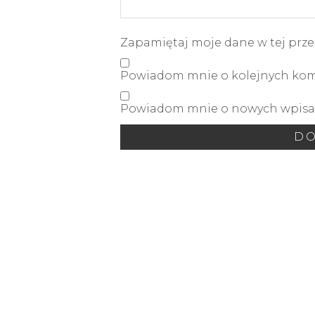
Zapamiętaj moje dane w tej prze
Powiadom mnie o kolejnych kome
Powiadom mnie o nowych wpisac