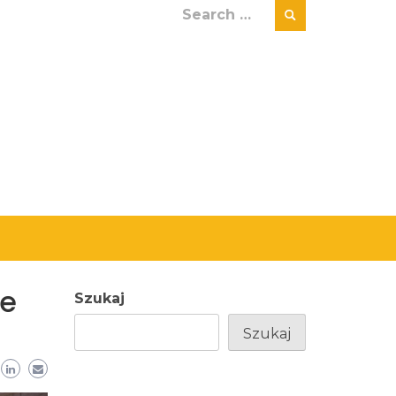
Search
for:
ze
Szukaj
Szukaj