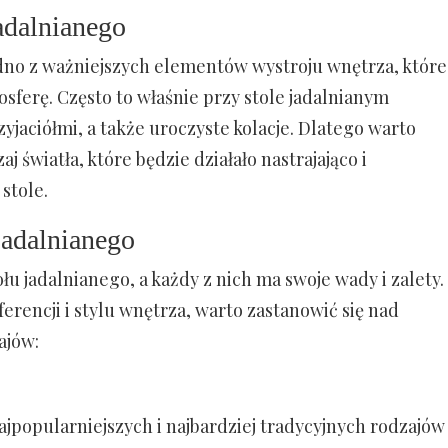
jadalnianego
edno z ważniejszych elementów wystroju wnętrza, które
ferę. Często to właśnie przy stole jadalnianym
zyjaciółmi, a także uroczyste kolacje. Dlatego warto
j światła, które będzie działało nastrajająco i
stole.
jadalnianego
ołu jadalnianego, a każdy z nich ma swoje wady i zalety.
rencji i stylu wnętrza, warto zastanowić się nad
ajów:
najpopularniejszych i najbardziej tradycyjnych rodzajów