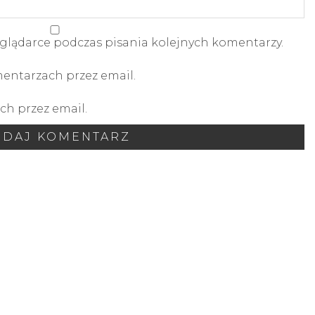
glądarce podczas pisania kolejnych komentarzy.
ntarzach przez email.
h przez email.