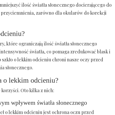
zmniejszyć ilość światła słonecznego docierającego do
 przyciemnienia, zarówno dla okularów do korekcji
odcieniu?
try, które ograniczają ilość światła słonecznego
 intensywność światła, co pomaga zredukować blask i
b szkło o lekkim odcieniu chroni nasze oczy przed
a słonecznego.
ła o lekkim odcieniu?
korzyści. Oto kilka z nich:
iwym wpływem światła słonecznego
ieł o lekkim odcieniu jest ochrona oczu przed