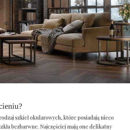
cieniu?
 rodzaj szkieł okularowych, które posiadają nieco
zkła bezbarwne. Najczęściej mają one delikatny