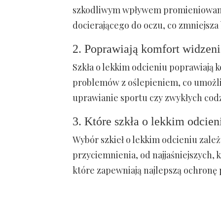
szkodliwym wpływem promieniowania
docierającego do oczu, co zmniejsza 
2. Poprawiają komfort widzeni
Szkła o lekkim odcieniu poprawiają 
problemów z oślepieniem, co umożl
uprawianie sportu czy zwykłych cod
3. Które szkła o lekkim odcie
Wybór szkieł o lekkim odcieniu zależ
przyciemnienia, od najjaśniejszych, 
które zapewniają najlepszą ochronę