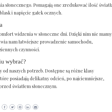
 słonecznego. Pomagają one zredukować ilość światł
blask i napięcie gałek ocznych.
a
komfort widzenia w słoneczne dni. Dzięki nim nie mamy
iwia nam łatwiejsze prowadzenie samochodu,
ziennych czynności.
niu wybrać?
y od naszych potrzeb. Dostępne są różne klasy
które posiadają delikatny odcień, po najciemniejsze,
 przed światłem słonecznym.