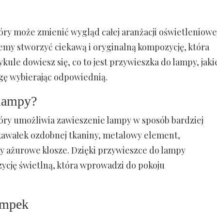
óry może zmienić wygląd całej aranżacji oświetleniowe
my stworzyć ciekawą i oryginalną kompozycję, która
kule dowiesz się, co to jest przywieszka do lampy, jaki
agę wybierając odpowiednią.
 lampy?
óry umożliwia zawieszenie lampy w sposób bardziej
ć kawałek ozdobnej tkaniny, metalowy element,
zy ażurowe klosze. Dzięki przywieszce do lampy
cję świetlną, która wprowadzi do pokoju
ampek