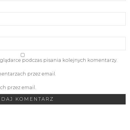
glądarce podczas pisania kolejnych komentarzy.
ntarzach przez email.
h przez email.