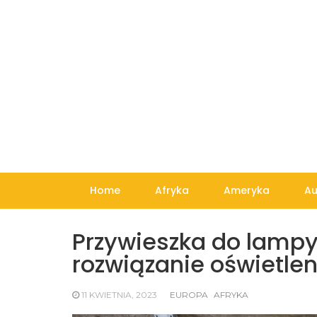
Skip
to
content
Home
Afryka
Ameryka
Au
Przywieszka do lampy
rozwiązanie oświetle
11 KWIETNIA, 2023
EUROPA
AFRYKA