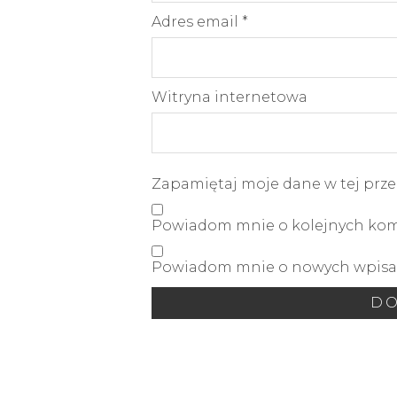
Adres email
*
Witryna internetowa
Zapamiętaj moje dane w tej prze
Powiadom mnie o kolejnych kome
Powiadom mnie o nowych wpisac