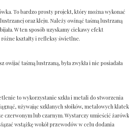
rówka. To bardzo prosty projekt, który można wykonać
ustrzanej oraz kleju. Należy owinąć taśmą lustrzaną
odbijała. W ten sposób uzyskamy ciekawy efekt
 różne kształty i refleksy świetlne.
z owijać taśmą lustrzaną, była zwykła i nie posiadała
tlenie to wykorzystanie szkła i metali do stworzenia
iągnąć, używając szklanych słoików, metalowych klatek
ze czerwonym lub czarnym. Wystarczy umieścić żarówk
zawiązać wstążkę wokół przewodów w celu dodania