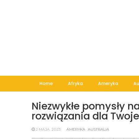
Skip
to
content
Home
Afryka
Ameryka
Au
Niezwykłe pomysły na 
rozwiązania dla Two
2 MAJA, 2023
AMERYKA
AUSTRALIA