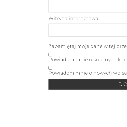
Witryna internetowa
Zapamiętaj moje dane w tej prze
Powiadom mnie o kolejnych kome
Powiadom mnie o nowych wpisac