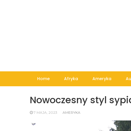
Skip
to
content
Home
Afryka
Ameryka
Au
Nowoczesny styl sypi
7 MAJA, 2023
AMERYKA