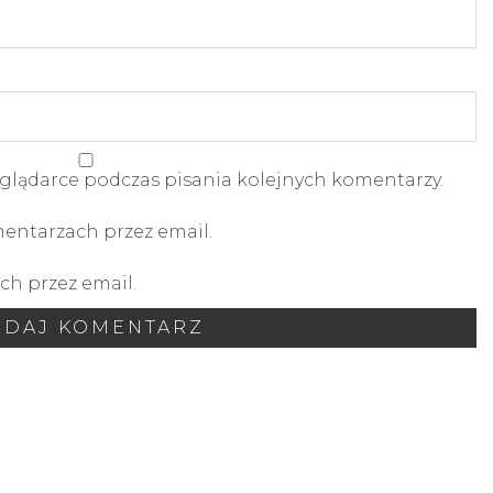
glądarce podczas pisania kolejnych komentarzy.
ntarzach przez email.
h przez email.