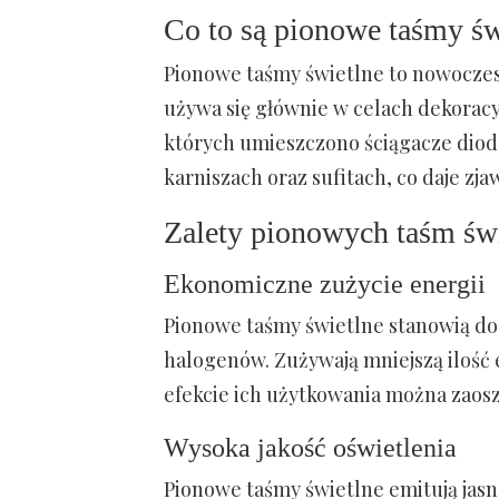
Co to są pionowe taśmy św
Pionowe taśmy świetlne to nowoczes
używa się głównie w celach dekoracyj
których umieszczono ściągacze dio
karniszach oraz sufitach, co daje zj
Zalety pionowych taśm św
Ekonomiczne zużycie energii
Pionowe taśmy świetlne stanowią dos
halogenów. Zużywają mniejszą ilość 
efekcie ich użytkowania można zaosz
Wysoka jakość oświetlenia
Pionowe taśmy świetlne emitują jasn