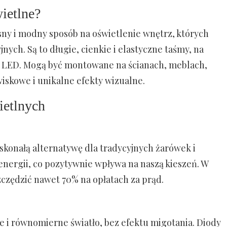
ietlne?
ny i modny sposób na oświetlenie wnętrz, których
nych. Są to długie, cienkie i elastyczne taśmy, na
d LED. Mogą być montowane na ścianach, meblach,
awiskowe i unikalne efekty wizualne.
ietlnych
konałą alternatywę dla tradycyjnych żarówek i
energii, co pozytywnie wpływa na naszą kieszeń. W
czędzić nawet 70% na opłatach za prąd.
e i równomierne światło, bez efektu migotania. Diody