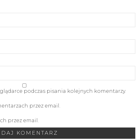
glądarce podczas pisania kolejnych komentarzy.
ntarzach przez email.
h przez email.