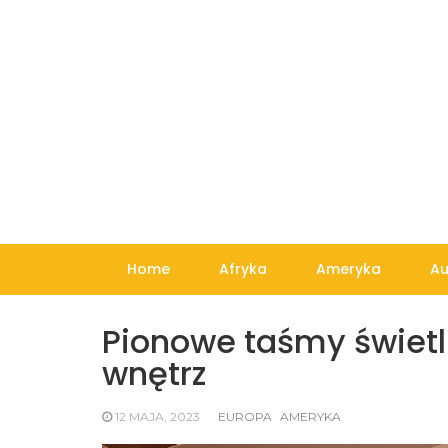
Skip
to
content
Home
Afryka
Ameryka
Au
Pionowe taśmy świetl
wnętrz
12 MAJA, 2023
EUROPA
AMERYKA