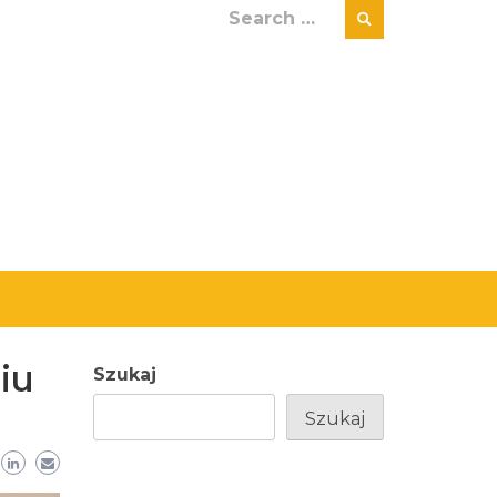
Search
for:
iu
Szukaj
Szukaj