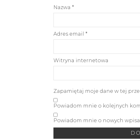
Nazwa
*
Adres email
*
Witryna internetowa
Zapamiętaj moje dane w tej prze
Powiadom mnie o kolejnych kome
Powiadom mnie o nowych wpisac