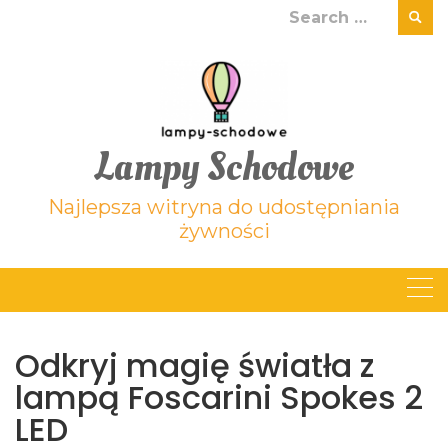
Skip
Search
to
for:
content
Lampy Schodowe
Najlepsza witryna do udostępniania
żywności
Odkryj magię światła z
lampą Foscarini Spokes 2
LED