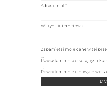
Adres email
*
Witryna internetowa
Zapamiętaj moje dane w tej prze
Powiadom mnie o kolejnych kome
Powiadom mnie o nowych wpisac