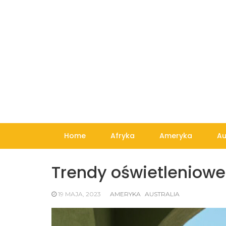
Skip
to
content
Home
Afryka
Ameryka
Au
Trendy oświetleniowe
19 MAJA, 2023
AMERYKA
AUSTRALIA