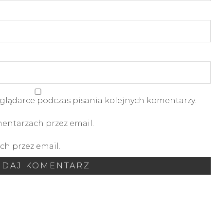
glądarce podczas pisania kolejnych komentarzy.
ntarzach przez email.
h przez email.