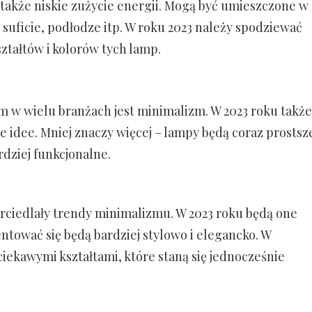
a także niskie zużycie energii. Mogą być umieszczone w
 suficie, podłodze itp. W roku 2023 należy spodziewać
ształtów i kolorów tych lamp.
m w wielu branżach jest minimalizm. W 2023 roku także
e idee. Mniej znaczy więcej – lampy będą coraz prostsz
rdziej funkcjonalne.
ciedlały trendy minimalizmu. W 2023 roku będą one
entować się będą bardziej stylowo i elegancko. W
ciekawymi kształtami, które staną się jednocześnie