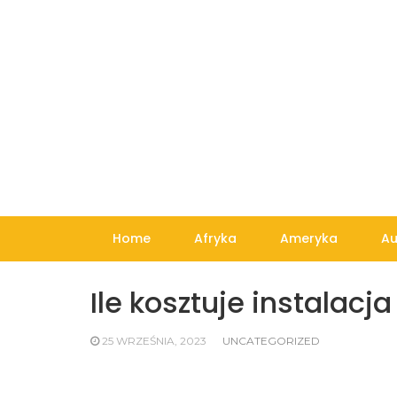
Skip
to
content
Home
Afryka
Ameryka
Au
Ile kosztuje instalacj
25 WRZEŚNIA, 2023
UNCATEGORIZED