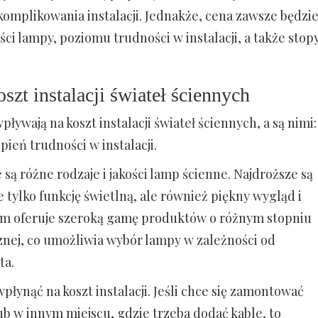
komplikowania instalacji. Jednakże, cena zawsze będzi
ści lampy, poziomu trudności w instalacji, a także stop
zt instalacji świateł ściennych
pływają na koszt instalacji świateł ściennych, a są nimi:
opień trudności w instalacji.
są różne rodzaje i jakości lamp ścienne. Najdroższe są
e tylko funkcję świetlną, ale również piękny wygląd i
rm oferuje szeroką gamę produktów o różnym stopniu
cznej, co umożliwia wybór lampy w zależności od
ta.
łynąć na koszt instalacji. Jeśli chce się zamontować
b w innym miejscu, gdzie trzeba dodać kable, to