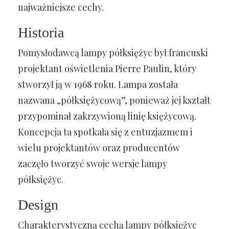
najważniejsze cechy.
Historia
Pomysłodawcą lampy półksiężyc był francuski
projektant oświetlenia Pierre Paulin, który
stworzył ją w 1968 roku. Lampa została
nazwana „półksiężycową”, ponieważ jej kształt
przypominał zakrzywioną linię księżycową.
Koncepcja ta spotkała się z entuzjazmem i
wielu projektantów oraz producentów
zaczęło tworzyć swoje wersje lampy
półksiężyc.
Design
Charakterystyczną cechą lampy półksiężyc