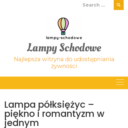
Skip
Search
to
for:
content
Lampy Schodowe
Najlepsza witryna do udostępniania
żywności
Lampa półksiężyc –
piękno i romantyzm w
jednym