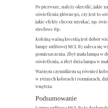
Po pierwsze, należy określić, jakie z
oświetlenia głównego, czy jest to o
jakie efekty chcesz uzyskać, np. świe
strefowe itp.
Kolejną ważną kwestią jest dobór wi
lampy sufitowej MCL R3 zaleca się 
pomieszczenia. Zbyt mała lampa w 
oświetlenia, a zbyt duża lampa w m
Ważnym czynnikiem są również kolor
w różnych kolorach i rozmiarach, d
wnętrza.
Podsumowanie
Lampa sufitowa MCL R3 to doskonałe