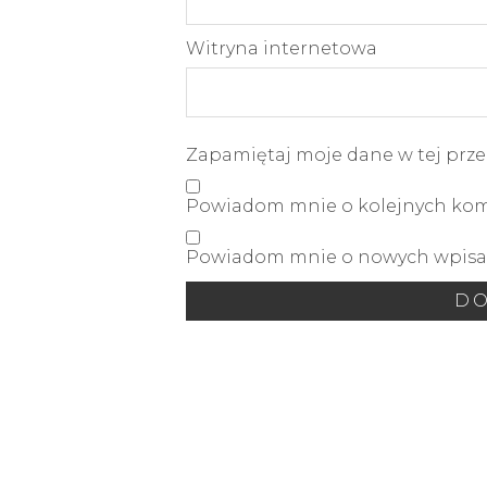
Witryna internetowa
Zapamiętaj moje dane w tej prze
Powiadom mnie o kolejnych kome
Powiadom mnie o nowych wpisac