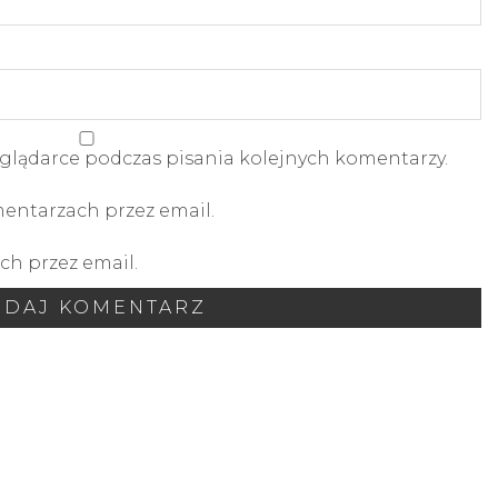
glądarce podczas pisania kolejnych komentarzy.
ntarzach przez email.
h przez email.