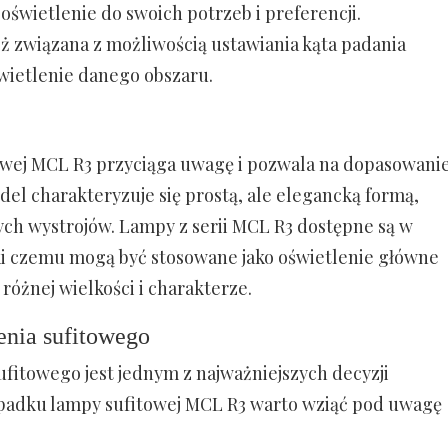
wietlenie do swoich potrzeb i preferencji.
eż związana z możliwością ustawiania kąta padania
świetlenie danego obszaru.
owej MCL R3 przyciąga uwagę i pozwala na dopasowani
el charakteryzuje się prostą, ale elegancką formą,
ych wystrojów. Lampy z serii MCL R3 dostępne są w
ęki czemu mogą być stosowane jako oświetlenie główne
óżnej wielkości i charakterze.
nia sufitowego
fitowego jest jednym z najważniejszych decyzji
padku lampy sufitowej MCL R3 warto wziąć pod uwagę