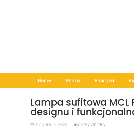
Skip
to
content
Home
Afryka
Ameryka
Au
Lampa sufitowa MCL 
designu i funkcjonaln
13 GRUDNIA, 2023
UNCATEGORIZED