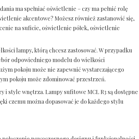
adania ma spełniać oświetlenie – czy ma pełnić rolę
świetlenie akcentowe? Możesz również zastanowić się,
cenie na suficie, oświetlenie półek, oświetlenie
elkości lampy, którą chcesz zastosować. W przypadku
wybór odpowiedniego modelu do wielkości
dużym pokoju może nie zapewnić wystarczającego
ałym pokoju może zdominować przestrzeń.
y i style wnętrza. Lampy sufitowe MCL R3 są dostępne
zięki czemu można dopasować je do każdego stylu
 połączenie nowoczesnego designu i funkcjonalności.