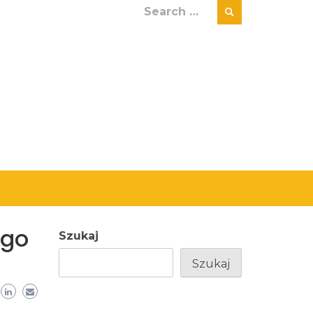
Search
for:
ego
Szukaj
Szukaj