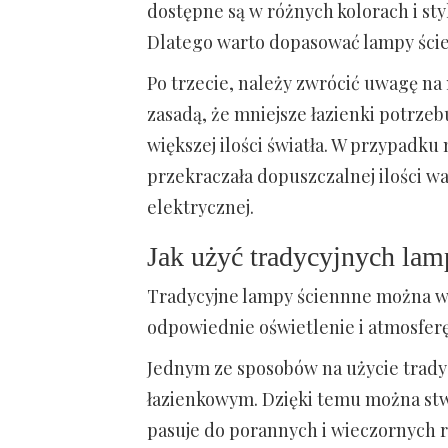
dostępne są w różnych kolorach i styl
Dlatego warto dopasować lampy ścien
Po trzecie, należy zwrócić uwagę na 
zasadą, że mniejsze łazienki potrzebu
większej ilości światła. W przypadku
przekraczała dopuszczalnej ilości w
elektrycznej.
Jak użyć tradycyjnych lam
Tradycyjne lampy ściennne można wy
odpowiednie oświetlenie i atmosferę
Jednym ze sposobów na użycie trady
łazienkowym. Dzięki temu można stwo
pasuje do porannych i wieczornych 