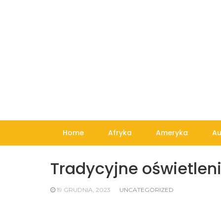
Skip
to
content
Home
Afryka
Ameryka
Au
Tradycyjne oświetleni
19 GRUDNIA, 2023
UNCATEGORIZED