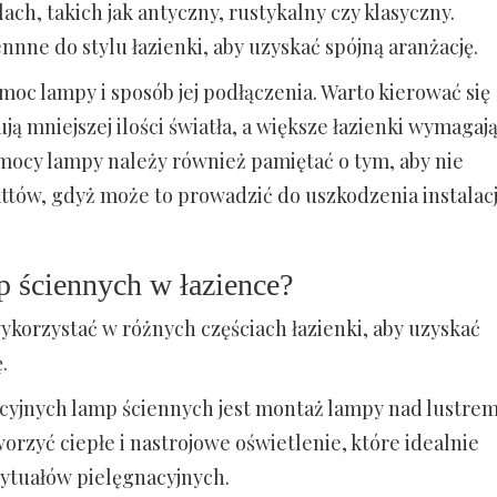
ach, takich jak antyczny, rustykalny czy klasyczny.
nne do stylu łazienki, aby uzyskać spójną aranżację.
moc lampy i sposób jej podłączenia. Warto kierować się
ją mniejszej ilości światła, a większe łazienki wymagaj
 mocy lampy należy również pamiętać o tym, aby nie
attów, gdyż może to prowadzić do uszkodzenia instalacj
p ściennych w łazience?
korzystać w różnych częściach łazienki, aby uzyskać
.
cyjnych lamp ściennych jest montaż lampy nad lustre
rzyć ciepłe i nastrojowe oświetlenie, które idealnie
rytuałów pielęgnacyjnych.