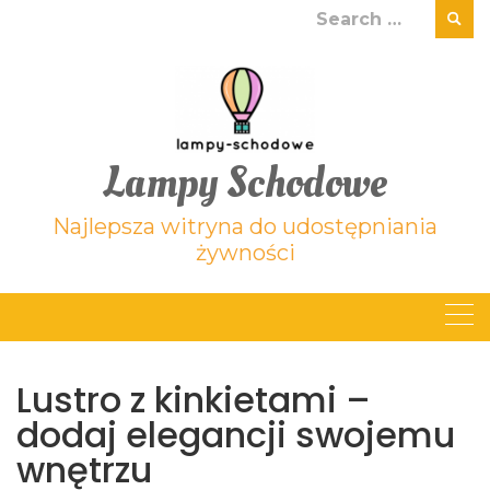
Skip
Search
to
for:
content
Lampy Schodowe
Najlepsza witryna do udostępniania
żywności
Lustro z kinkietami –
dodaj elegancji swojemu
wnętrzu