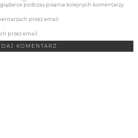
glądarce podczas pisania kolejnych komentarzy.
ntarzach przez email.
h przez email.