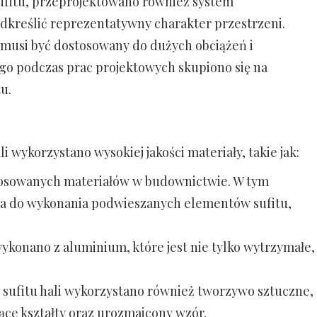
ufitu, przeprojektowano również system
odkreślić reprezentatywny charakter przestrzeni.
i musi być dostosowany do dużych obciążeń i
go podczas prac projektowych skupiono się na
u.
wykorzystano wysokiej jakości materiały, takie jak:
 stosowanych materiałów w budownictwie. W tym
ana do wykonania podwieszanych elementów sufitu,
ykonano z aluminium, które jest nie tylko wytrzymałe,
 sufitu hali wykorzystano również tworzywo sztuczne,
ące kształty oraz urozmaicony wzór.