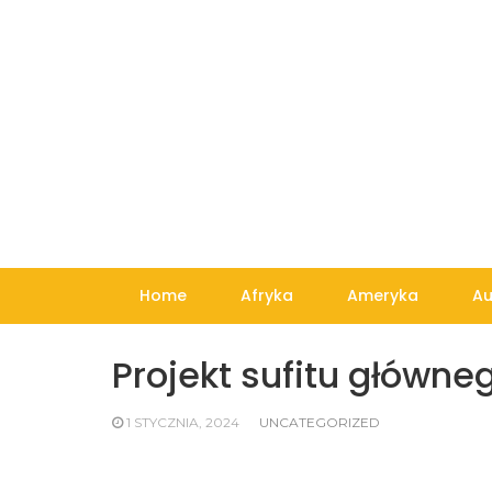
Skip
to
content
Home
Afryka
Ameryka
Au
Projekt sufitu główne
1 STYCZNIA, 2024
UNCATEGORIZED