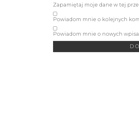
Zapamiętaj moje dane w tej prze
Powiadom mnie o kolejnych kome
Powiadom mnie o nowych wpisac