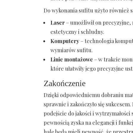
Do wykonania sufitu użyto również sp
Laser
– umożliwił on precyzyjne, 
estetyczny i schludny.
Komputery
– technologia komput
wymiarów sufitu.
Linie montażowe
– w trakcie mon
które ułatwiły jego precyzyjne us
Zakończenie
Dzięki odpowiedniemu dobraniu mater
sprawnie i zakończyło się sukcesem
podejście do jakości i wytrzymałości
pewnością zyska na elegancji i funkc
halę będą mieli pewność, że przestrz