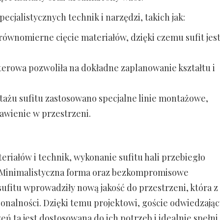
ecjalistycznych technik i narzędzi, takich jak:
równomierne cięcie materiałów, dzięki czemu sufit jes
erowa pozwoliła na dokładne zaplanowanie kształtu i
tażu sufitu zastosowano specjalne linie montażowe,
tawienie w przestrzeni.
iałów i technik, wykonanie sufitu hali przebiegło
. Minimalistyczna forma oraz bezkompromisowe
 sufitu wprowadziły nową jakość do przestrzeni, która z
jonalności. Dzięki temu projektowi, goście odwiedzając
eń ta jest dostosowana do ich potrzeb i idealnie spełni