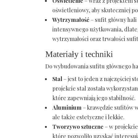
Oświetlenie
– wraz z projektem s
oświetleniowy, aby skuteczniej p
Wytrzymałość
– sufit główny hal
intensywnego użytkowania, dlate
wytrzymałości oraz trwałości sufit
Materiały i techniki
Do wybudowania sufitu głównego hali 
Stal
– jest to jeden z najczęściej
projekcie stal została wykorzyst
które zapewniają jego stabilność.
Aluminium
– krawędzie sufitów w
ale także estetyczne i lekkie.
Tworzywo sztuczne
– w projekcie
które pozwoliło uzyskać interesuj