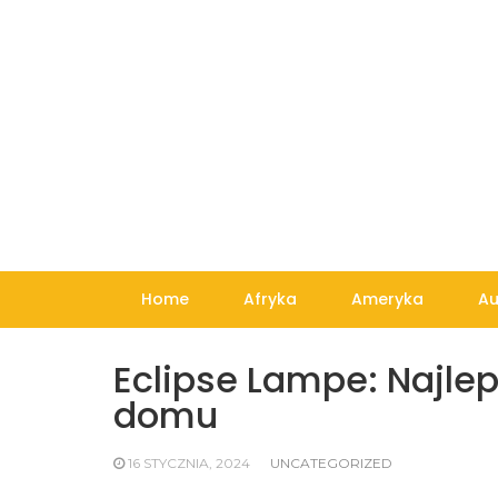
Skip
to
content
Home
Afryka
Ameryka
Au
Eclipse Lampe: Najlep
domu
16 STYCZNIA, 2024
UNCATEGORIZED