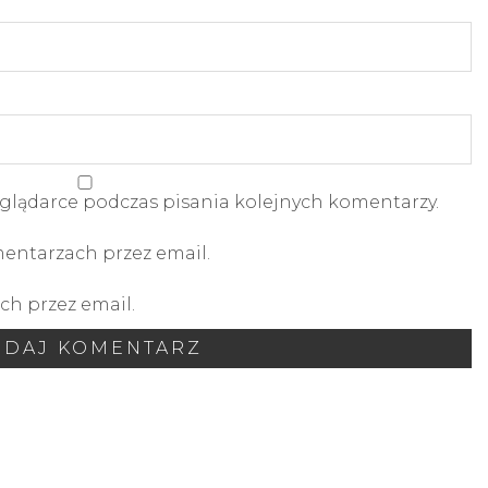
glądarce podczas pisania kolejnych komentarzy.
ntarzach przez email.
h przez email.