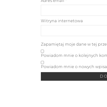
Adres email
*
Witryna internetowa
Zapamiętaj moje dane w tej prze
Powiadom mnie o kolejnych kome
Powiadom mnie o nowych wpisac